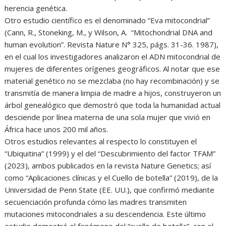
herencia genética.
Otro estudio científico es el denominado “Eva mitocondrial”
(Cann, R., Stoneking, M., y Wilson, A. “Mitochondrial DNA and
human evolution”. Revista Nature N° 325, págs. 31-36. 1987),
en el cual los investigadores analizaron el ADN mitocondrial de
mujeres de diferentes orígenes geográficos. Al notar que ese
material genético no se mezclaba (no hay recombinación) y se
transmitía de manera limpia de madre a hijos, construyeron un
árbol genealógico que demostró que toda la humanidad actual
desciende por línea materna de una sola mujer que vivió en
África hace unos 200 mil años.
Otros estudios relevantes al respecto lo constituyen el
“Ubiquitina” (1999) y el del “Descubrimiento del factor TFAM”
(2023), ambos publicados en la revista Nature Genetics; así
como “Aplicaciones clínicas y el Cuello de botella” (2019), de la
Universidad de Penn State (EE. UU.), que confirmó mediante
secuenciación profunda cómo las madres transmiten
mutaciones mitocondriales a su descendencia. Este último
estudio demostró el fenómeno del “cuello de botella”, con el