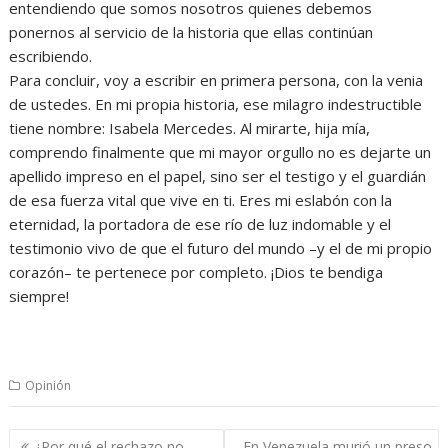
entendiendo que somos nosotros quienes debemos
ponernos al servicio de la historia que ellas continúan
escribiendo.
Para concluir, voy a escribir en primera persona, con la venia
de ustedes. En mi propia historia, ese milagro indestructible
tiene nombre: Isabela Mercedes. Al mirarte, hija mía,
comprendo finalmente que mi mayor orgullo no es dejarte un
apellido impreso en el papel, sino ser el testigo y el guardián
de esa fuerza vital que vive en ti. Eres mi eslabón con la
eternidad, la portadora de ese río de luz indomable y el
testimonio vivo de que el futuro del mundo –y el de mi propio
corazón– te pertenece por completo. ¡Dios te bendiga
siempre!
Opinión
Navegación
¿Por qué el rechazo no
En Venezuela murió un preso