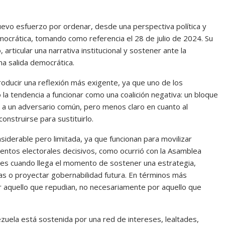
uevo esfuerzo por ordenar, desde una perspectiva política y
democrática, tomando como referencia el 28 de julio de 2024. Su
articular una narrativa institucional y sostener ante la
na salida democrática.
troducir una reflexión más exigente, ya que uno de los
la tendencia a funcionar como una coalición negativa: un bloque
a un adversario común, pero menos claro en cuanto al
construirse para sustituirlo.
onsiderable pero limitada, ya que funcionan para movilizar
entos electorales decisivos, como ocurrió con la Asamblea
ites cuando llega el momento de sostener una estrategia,
nas o proyectar gobernabilidad futura. En términos más
por aquello que repudian, no necesariamente por aquello que
uela está sostenida por una red de intereses, lealtades,