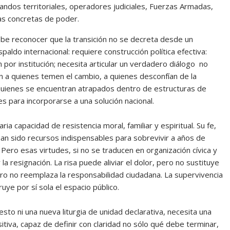
andos territoriales, operadores judiciales, Fuerzas Armadas,
as concretas de poder.
ebe reconocer que la transición no se decreta desde un
aldo internacional: requiere construcción política efectiva:
n por institución; necesita articular un verdadero diálogo no
n a quienes temen el cambio, a quienes desconfían de la
quienes se encuentran atrapados dentro de estructuras de
s para incorporarse a una solución nacional.
 capacidad de resistencia moral, familiar y espiritual. Su fe,
 han sido recursos indispensables para sobrevivir a años de
 Pero esas virtudes, si no se traducen en organización cívica y
a resignación. La risa puede aliviar el dolor, pero no sustituye
ero no reemplaza la responsabilidad ciudadana. La supervivencia
uye por sí sola el espacio público.
to ni una nueva liturgia de unidad declarativa, necesita una
itiva, capaz de definir con claridad no sólo qué debe terminar,