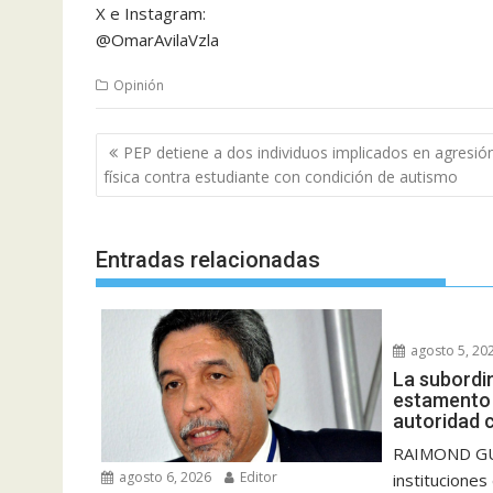
X e Instagram:
@OmarAvilaVzla
Opinión
Navegación
PEP detiene a dos individuos implicados en agresió
de
física contra estudiante con condición de autismo
entradas
Entradas relacionadas
agosto 5, 20
La subordi
estamento m
autoridad c
RAIMOND GUT
agosto 6, 2026
Editor
instituciones