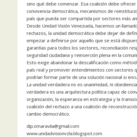
sino qué debe comenzar. Esa coalición debe ofrecer c
convivencia democrática, mecanismos de reinstitucion
país que pueda ser compartida por sectores más am
Desde Unidad Visión Venezuela, hacemos un llamado
rechazos, la unidad democrática debe dejar de defin
empezar a definirse por aquello que se está dispuest
garantías para todos los sectores, reconciliación re
seguridad ciudadana y reinserción plena en la comun
Esto exige abandonar la descalificación como método,
país real y promover entendimientos con sectores que
podrían formar parte de una solución nacional si enc
La unidad verdadera no es unanimidad, ni obediencia 
verdadera es una arquitectura política capaz de conv
organización, la esperanza en estrategia y la transi
coalición del rechazo a una coalición de reconstrucci
cambio democrático.
dip.omaravila@gmail.com
www.unidadvisionvzla.blogspot.com