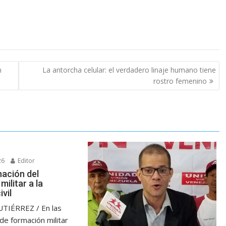
n
La antorcha celular: el verdadero linaje humano tiene
rostro femenino
26
Editor
nación del
ilitar a la
ivil
IÉRREZ / En las
 de formación militar