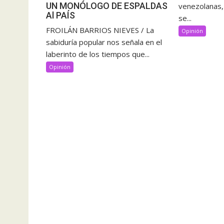
UN MONÓLOGO DE ESPALDAS
venezolanas, l
Al PAÍS
se...
FROILÁN BARRIOS NIEVES / La
Opinión
sabiduría popular nos señala en el
laberinto de los tiempos que...
Opinión