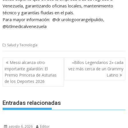
Venezuela, garantizando oficinas locales, mantenimiento
técnico y garantías fluidas en el país.
Para mayor información: @dr.urologoorangelpulido,
@btlmedicalvenezuela
Salud y Tecnología
Navegación
Messi alcanza otro
«Billos Legendarios 2» cada
de
importante galardón: El
vez más cerca de un Grammy
entradas
Premio Princesa de Asturias
Latino
de los Deportes 2026
Entradas relacionadas
agosto 6, 2026
Editor