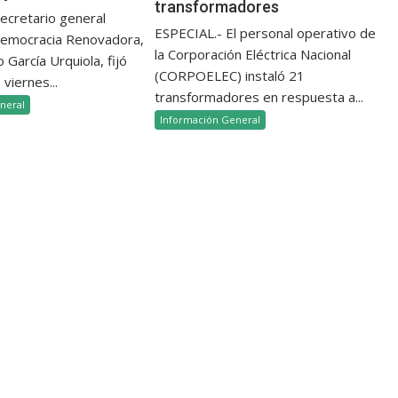
transformadores
secretario general
ESPECIAL.- El personal operativo de
Democracia Renovadora,
la Corporación Eléctrica Nacional
 García Urquiola, fijó
(CORPOELEC) instaló 21
 viernes...
transformadores en respuesta a...
neral
Información General