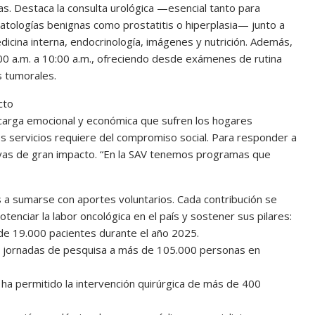
as. Destaca la consulta urológica —esencial tanto para
atologías benignas como prostatitis o hiperplasia— junto a
edicina interna, endocrinología, imágenes y nutrición. Además,
7:00 a.m. a 10:00 a.m., ofreciendo desde exámenes de rutina
 tumorales.
cto
 carga emocional y económica que sufren los hogares
s servicios requiere del compromiso social. Para responder a
iativas de gran impacto. “En la SAV tenemos programas que
cas a sumarse con aportes voluntarios. Cada contribución se
enciar la labor oncológica en el país y sostener sus pilares:
 de 19.000 pacientes durante el año 2025.
do jornadas de pesquisa a más de 105.000 personas en
ha permitido la intervención quirúrgica de más de 400