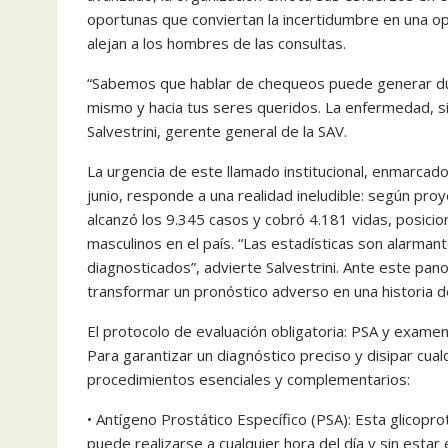
oportunas que conviertan la incertidumbre en una opo
alejan a los hombres de las consultas.
“Sabemos que hablar de chequeos puede generar duda
mismo y hacia tus seres queridos. La enfermedad, si 
Salvestrini, gerente general de la SAV.
La urgencia de este llamado institucional, enmarcado
junio, responde a una realidad ineludible: según proy
alcanzó los 9.345 casos y cobró 4.181 vidas, posic
masculinos en el país. “Las estadísticas son alarmant
diagnosticados”, advierte Salvestrini. Ante este pan
transformar un pronóstico adverso en una historia d
El protocolo de evaluación obligatoria: PSA y examen 
Para garantizar un diagnóstico preciso y disipar cua
procedimientos esenciales y complementarios:
• Antígeno Prostático Específico (PSA): Esta glicop
puede realizarse a cualquier hora del día y sin esta