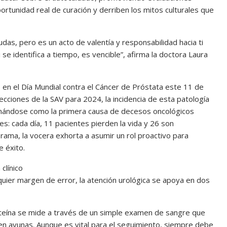
rtunidad real de curación y derriben los mitos culturales que
s, pero es un acto de valentía y responsabilidad hacia ti
se identifica a tiempo, es vencible”, afirma la doctora Laura
 en el Día Mundial contra el Cáncer de Próstata este 11 de
ecciones de la SAV para 2024, la incidencia de esta patología
ionándose como la primera causa de decesos oncológicos
es: cada día, 11 pacientes pierden la vida y 26 son
orama, la vocera exhorta a asumir un rol proactivo para
e éxito.
clínico
lquier margen de error, la atención urológica se apoya en dos
roteína se mide a través de un simple examen de sangre que
r en ayunas. Aunque es vital para el seguimiento, siempre debe