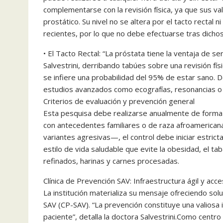
complementarse con la revisión física, ya que sus v
prostático. Su nivel no se altera por el tacto rectal n
recientes, por lo que no debe efectuarse tras dicho
• El Tacto Rectal: “La próstata tiene la ventaja de se
Salvestrini, derribando tabúes sobre una revisión fís
se infiere una probabilidad del 95% de estar sano. D
estudios avanzados como ecografías, resonancias o 
Criterios de evaluación y prevención general
Esta pesquisa debe realizarse anualmente de forma o
con antecedentes familiares o de raza afroamerica
variantes agresivas—, el control debe iniciar estri
estilo de vida saludable que evite la obesidad, el t
refinados, harinas y carnes procesadas.
Clínica de Prevención SAV: Infraestructura ágil y acce
La institución materializa su mensaje ofreciendo sol
SAV (CP-SAV). “La prevención constituye una valiosa 
paciente”, detalla la doctora Salvestrini.Como centro