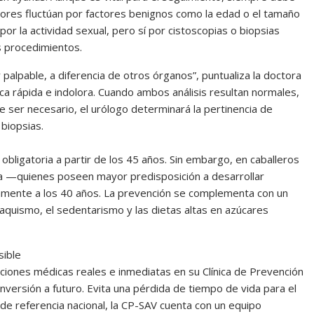
alores fluctúan por factores benignos como la edad o el tamaño
i por la actividad sexual, pero sí por cistoscopias o biopsias
s procedimientos.
r palpable, a diferencia de otros órganos”, puntualiza la doctora
ica rápida e indolora. Cuando ambos análisis resultan normales,
e ser necesario, el urólogo determinará la pertinencia de
biopsias.
bligatoria a partir de los 45 años. Sin embargo, en caballeros
na —quienes poseen mayor predisposición a desarrollar
ctamente a los 40 años. La prevención se complementa con un
abaquismo, el sedentarismo y las dietas altas en azúcares
sible
uciones médicas reales e inmediatas en su Clínica de Prevención
inversión a futuro. Evita una pérdida de tiempo de vida para el
 de referencia nacional, la CP-SAV cuenta con un equipo