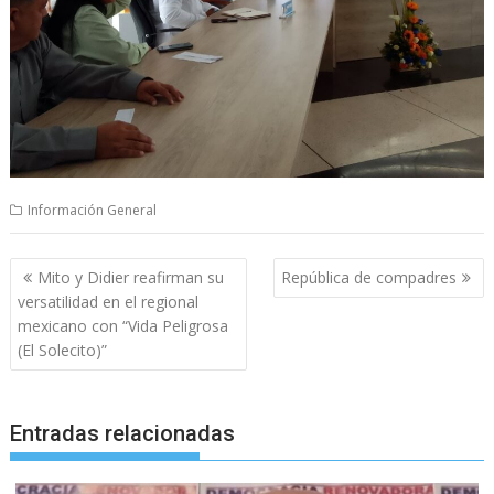
Información General
Navegación
Mito y Didier reafirman su
República de compadres
de
versatilidad en el regional
entradas
mexicano con “Vida Peligrosa
(El Solecito)”
Entradas relacionadas