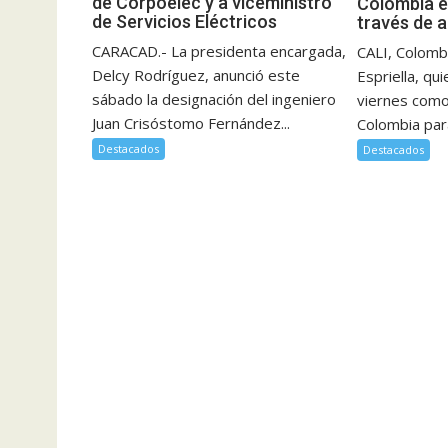
de Corpoelec y a viceministro
Colombia e
de Servicios Eléctricos
través de 
CARACAD.- La presidenta encargada,
CALI, Colombi
Delcy Rodríguez, anunció este
Espriella, qu
sábado la designación del ingeniero
viernes como
Juan Crisóstomo Fernández...
Colombia para
Destacados
Destacados