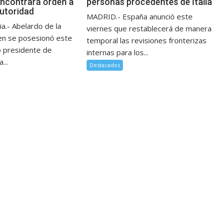
ncontrará orden a
personas procedentes de Italia
autoridad
MADRID.- España anunció este
a.- Abelardo de la
viernes que restablecerá de manera
ien se posesionó este
temporal las revisiones fronterizas
 presidente de
internas para los...
...
Destacados