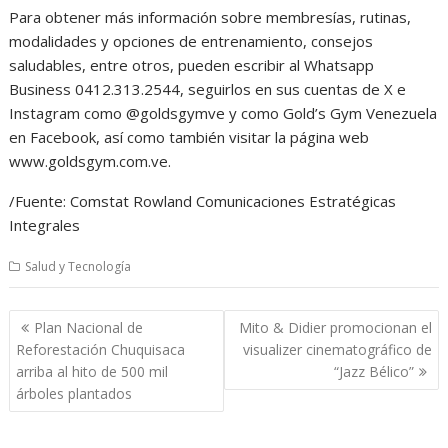
Para obtener más información sobre membresías, rutinas,
modalidades y opciones de entrenamiento, consejos
saludables, entre otros, pueden escribir al Whatsapp
Business 0412.313.2544, seguirlos en sus cuentas de X e
Instagram como @goldsgymve y como Gold’s Gym Venezuela
en Facebook, así como también visitar la página web
www.goldsgym.com.ve.
/Fuente: Comstat Rowland Comunicaciones Estratégicas
Integrales
Salud y Tecnología
Navegación
Plan Nacional de
Mito & Didier promocionan el
de
Reforestación Chuquisaca
visualizer cinematográfico de
entradas
arriba al hito de 500 mil
“Jazz Bélico”
árboles plantados