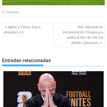
Deportes
Navegación
Japón y Países Bajos
Plan Nacional de
de
empatan 2-2
Reforestación Chuquisaca
entradas
arriba al hito de 500 mil
árboles plantados
Entradas relacionadas