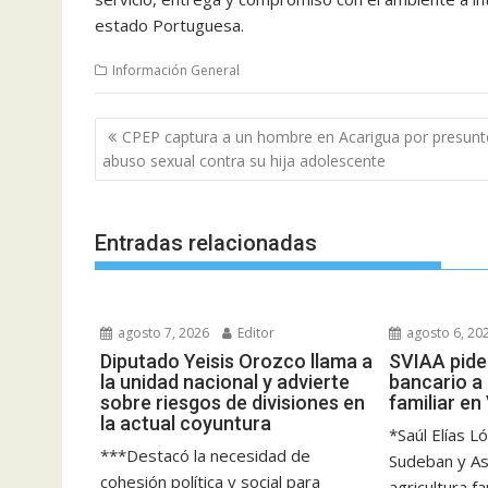
estado Portuguesa.
Información General
Navegación
CPEP captura a un hombre en Acarigua por presunt
de
abuso sexual contra su hija adolescente
entradas
Entradas relacionadas
agosto 7, 2026
Editor
agosto 6, 20
Diputado Yeisis Orozco llama a
SVIAA pide 
la unidad nacional y advierte
bancario a 
sobre riesgos de divisiones en
familiar e
la actual coyuntura
*Saúl Elías L
***Destacó la necesidad de
Sudeban y Aso
cohesión política y social para
agricultura fam