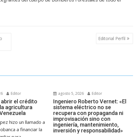
o
Editorial Perfil
26
Editor
agosto 5, 2026
Editor
abrir el crédito
Ingeniero Roberto Vernet: «El
la agricultura
sistema eléctrico no se
n Venezuela
recupera con propaganda ni
improvisación sino con
ópez hizo un llamado a
ingeniería, mantenimiento,
banca a financiar la
inversión y responsabilidad»
iliar para...