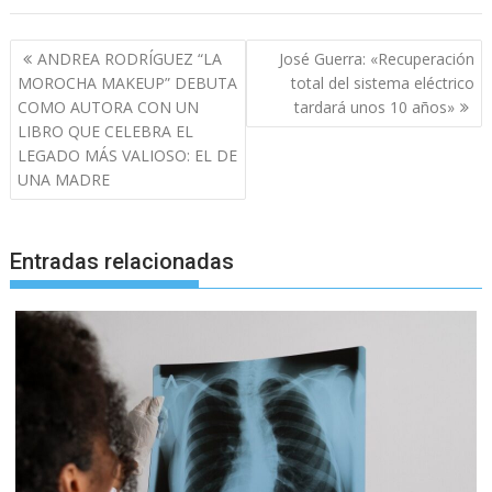
Navegación
ANDREA RODRÍGUEZ “LA
José Guerra: «Recuperación
de
MOROCHA MAKEUP” DEBUTA
total del sistema eléctrico
entradas
COMO AUTORA CON UN
tardará unos 10 años»
LIBRO QUE CELEBRA EL
LEGADO MÁS VALIOSO: EL DE
UNA MADRE
Entradas relacionadas