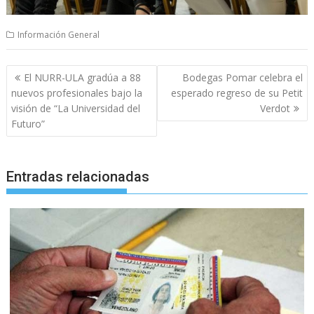
Información General
Navegación
El NURR-ULA gradúa a 88
Bodegas Pomar celebra el
de
nuevos profesionales bajo la
esperado regreso de su Petit
entradas
visión de “La Universidad del
Verdot
Futuro”
Entradas relacionadas