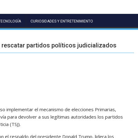
TECNOLOGÍA
CURIOSIDADES Y ENTRETENIMIENTO
escatar partidos políticos judicializados
uso implementar el mecanismo de elecciones Primarias,
vía para devolver a sus legítimas autoridades los partidos
icia (TSJ).
 con el respaldo del presidente Donald Trump, lidera los