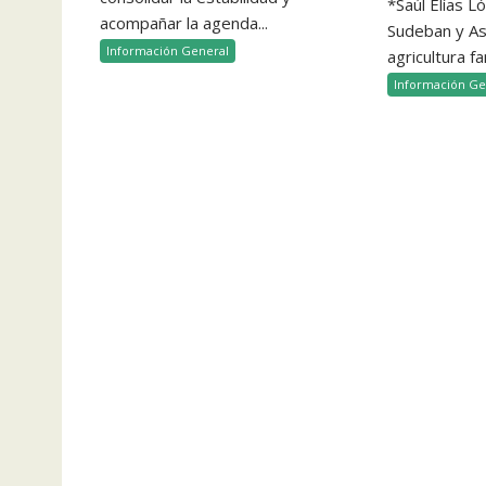
*Saúl Elías L
acompañar la agenda...
Sudeban y Aso
Información General
agricultura fam
Información Ge