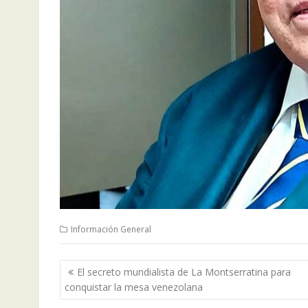
Información General
Navegación
El secreto mundialista de La Montserratina para
de
conquistar la mesa venezolana
entradas