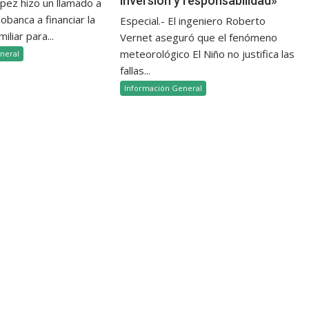
inversión y responsabilidad»
ópez hizo un llamado a
banca a financiar la
Especial.- El ingeniero Roberto
iliar para...
Vernet aseguró que el fenómeno
meteorológico El Niño no justifica las
neral
fallas...
Información General