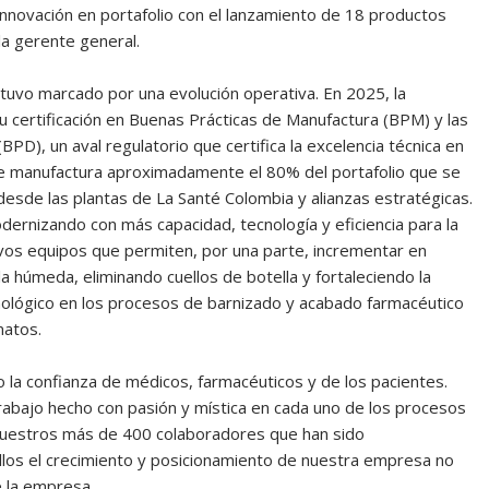
innovación en portafolio con el lanzamiento de 18 productos
la gerente general.
stuvo marcado por una evolución operativa. En 2025, la
 certificación en Buenas Prácticas de Manufactura (BPM) y las
PD), un aval regulatorio que certifica la excelencia técnica en
 se manufactura aproximadamente el 80% del portafolio que se
desde las plantas de La Santé Colombia y alianzas estratégicas.
dernizando con más capacidad, tecnología y eficiencia para la
evos equipos que permiten, por una parte, incrementar en
 húmeda, eliminando cuellos de botella y fortaleciendo la
ecnológico en los procesos de barnizado y acabado farmacéutico
matos.
 la confianza de médicos, farmacéuticos y de los pacientes.
trabajo hecho con pasión y mística en cada uno de los procesos
s nuestros más de 400 colaboradores que han sido
ellos el crecimiento y posicionamiento de nuestra empresa no
e la empresa.