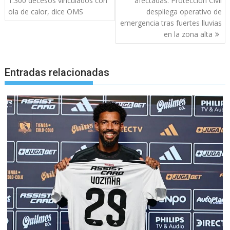
1.300 decesos vinculados con
afectadas: Protección Civil
entradas
ola de calor, dice OMS
despliega operativo de
emergencia tras fuertes lluvias
en la zona alta
Entradas relacionadas