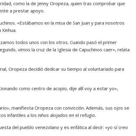
daridad, como la de Jenny Oropeza, quien tras comprobar que
mente a prestar apoyo.
uchinos. «Estábamos en la misa de San Juan y para nosotros
 Xinhua.
azamos todos unos con los otros. Cuando pasó el primer
undo, vimos la cruz de la Iglesia de Capuchinos caer», relata
orial, Oropeza decidió dedicar su tiempo al voluntariado para
onando como centro de acopio, dije allí voy a estar yo»,
ario», manifiesta Oropeza con convicción. Además, sus ojos se
os infantiles a los niños alojados en el refugio.
sta del pueblo venezolano y es enfática al decir: «yo sí creo