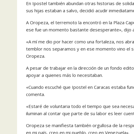
En Ipostel también abundan otras historias de soli
sus hijas estaban a salvo, decidió acudir inmediata
A Oropeza, el terremoto la encontró en la Plaza Cap
ese fue un momento bastante desesperante», dijo a
«A mí me dio por hacer como una fortaleza, nos abr
temblor nos separamos y en ese momento vino el seg
Oropeza.
A pesar de trabajar en la dirección de un fondo edit
apoyar a quienes más lo necesitaban.
«Cuando escuché que Ipostel en Caracas estaba funci
comenta.
«Estaré de voluntaria todo el tiempo que sea neces
iluminan al contar que parte de su labor es leer cuent
Oropeza se manifiesta también orgullosa de la respue
en mi país, creo en mi pueblo, creo en Venezuela».