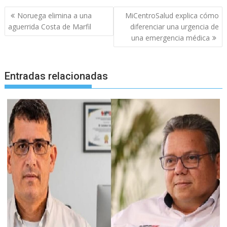
Navegación
Noruega elimina a una
MiCentroSalud explica cómo
de
aguerrida Costa de Marfil
diferenciar una urgencia de
entradas
una emergencia médica
Entradas relacionadas