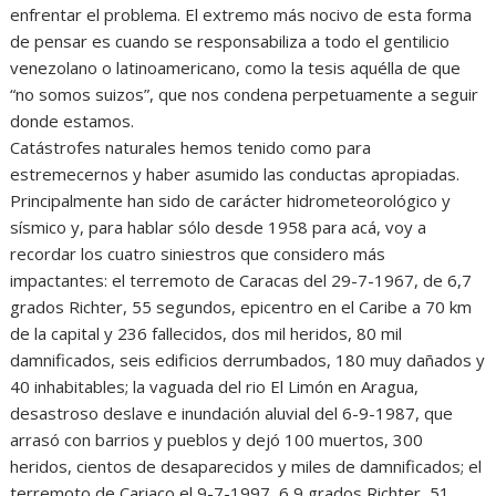
enfrentar el problema. El extremo más nocivo de esta forma
de pensar es cuando se responsabiliza a todo el gentilicio
venezolano o latinoamericano, como la tesis aquélla de que
“no somos suizos”, que nos condena perpetuamente a seguir
donde estamos.
Catástrofes naturales hemos tenido como para
estremecernos y haber asumido las conductas apropiadas.
Principalmente han sido de carácter hidrometeorológico y
sísmico y, para hablar sólo desde 1958 para acá, voy a
recordar los cuatro siniestros que considero más
impactantes: el terremoto de Caracas del 29-7-1967, de 6,7
grados Richter, 55 segundos, epicentro en el Caribe a 70 km
de la capital y 236 fallecidos, dos mil heridos, 80 mil
damnificados, seis edificios derrumbados, 180 muy dañados y
40 inhabitables; la vaguada del rio El Limón en Aragua,
desastroso deslave e inundación aluvial del 6-9-1987, que
arrasó con barrios y pueblos y dejó 100 muertos, 300
heridos, cientos de desaparecidos y miles de damnificados; el
terremoto de Cariaco el 9-7-1997, 6,9 grados Richter, 51