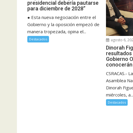
presidencial debería pautarse
para diciembre de 2028”
● Esta nueva negociación entre el
Gobierno y la oposición empezó de
manera tropezada, opina el...
Destacados
agosto 6, 20
Dinorah Fi
resultados 
Gobierno O
conocerán 
CSRACAS.- La
Asamblea Nac
Dinorah Figu
miércoles, a..
Destacados