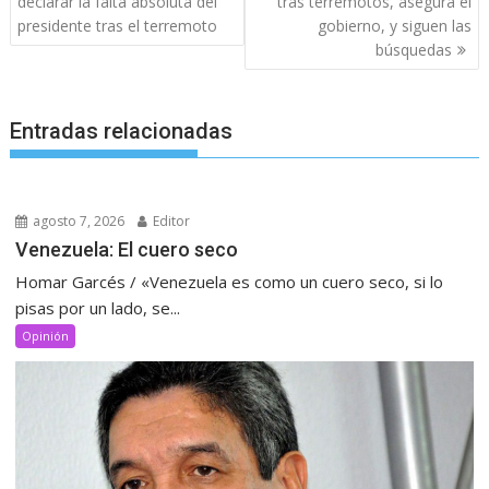
declarar la falta absoluta del
tras terremotos, asegura el
entradas
presidente tras el terremoto
gobierno, y siguen las
búsquedas
Entradas relacionadas
agosto 7, 2026
Editor
Venezuela: El cuero seco
Homar Garcés / «Venezuela es como un cuero seco, si lo
pisas por un lado, se...
Opinión