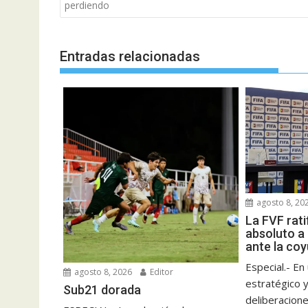
de
perdiendo
entradas
Entradas relacionadas
agosto 8, 20
La FVF rati
absoluto a 
ante la coy
Especial.- E
agosto 8, 2026
Editor
estratégico 
Sub21 dorada
deliberacione