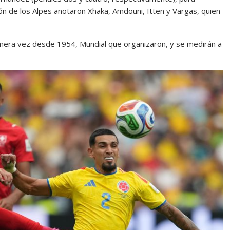
ión de los Alpes anotaron Xhaka, Amdouni, Itten y Vargas, quien
rimera vez desde 1954, Mundial que organizaron, y se medirán a