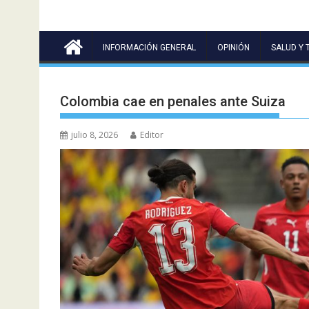
INFORMACIÓN GENERAL
OPINIÓN
SALUD Y 
Colombia cae en penales ante Suiza
julio 8, 2026
Editor