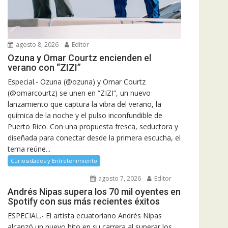
agosto 8, 2026
Editor
Ozuna y Omar Courtz encienden el
verano con “ZIZI”
Especial.- Ozuna (@ozuna) y Omar Courtz
(@omarcourtz) se unen en “ZIZI”, un nuevo
lanzamiento que captura la vibra del verano, la
química de la noche y el pulso inconfundible de
Puerto Rico. Con una propuesta fresca, seductora y
diseñada para conectar desde la primera escucha, el
tema reúne...
Curiosidades y Entretenimiento
agosto 7, 2026
Editor
Andrés Nipas supera los 70 mil oyentes en
Spotify con sus más recientes éxitos
ESPECIAL.- El artista ecuatoriano Andrés Nipas
alcanzó un nuevo hito en su carrera al superar los...