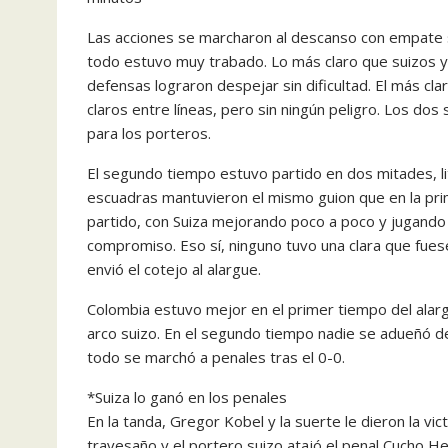
Las acciones se marcharon al descanso con empate si
todo estuvo muy trabado. Lo más claro que suizos y
defensas lograron despejar sin dificultad. El más cl
claros entre líneas, pero sin ningún peligro. Los do
para los porteros.
El segundo tiempo estuvo partido en dos mitades, lit
escuadras mantuvieron el mismo guion que en la pri
partido, con Suiza mejorando poco a poco y jugando 
compromiso. Eso sí, ninguno tuvo una clara que fues
envió el cotejo al alargue.
Colombia estuvo mejor en el primer tiempo del alar
arco suizo. En el segundo tiempo nadie se adueñó del
todo se marchó a penales tras el 0-0.
*Suiza lo ganó en los penales
En la tanda, Gregor Kobel y la suerte le dieron la vi
travesaño y el portero suizo atajó el penal Cucho H