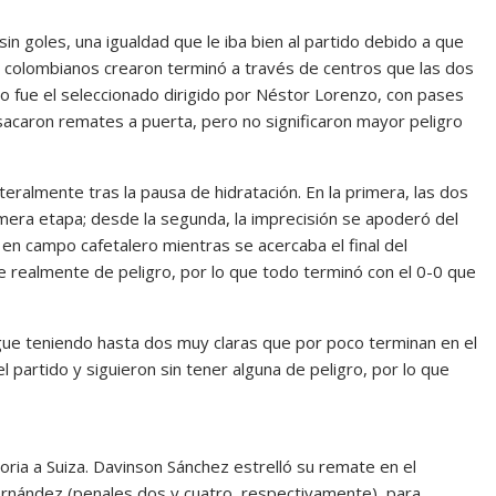
n goles, una igualdad que le iba bien al partido debido a que
 colombianos crearon terminó a través de centros que las dos
aro fue el seleccionado dirigido por Néstor Lorenzo, con pases
s sacaron remates a puerta, pero no significaron mayor peligro
eralmente tras la pausa de hidratación. En la primera, las dos
mera etapa; desde la segunda, la imprecisión se apoderó del
en campo cafetalero mientras se acercaba el final del
e realmente de peligro, por lo que todo terminó con el 0-0 que
gue teniendo hasta dos muy claras que por poco terminan en el
 partido y siguieron sin tener alguna de peligro, por lo que
ctoria a Suiza. Davinson Sánchez estrelló su remate en el
ernández (penales dos y cuatro, respectivamente), para