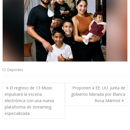
Deportes
Navegación
El regreso de 13 Music
Proponen a EE. UU. junta de
de
impulsará la escena
gobierno liderada por Blanca
entradas
electrónica con una nueva
Rosa Mármol
plataforma de streaming
especializada