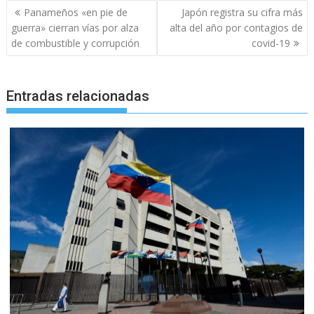
Navegación
Panameños «en pie de
Japón registra su cifra más
de
guerra» cierran vías por alza
alta del año por contagios de
entradas
de combustible y corrupción
covid-19
Entradas relacionadas