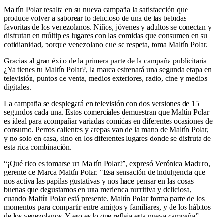
Maltín Polar resalta en su nueva campaña la satisfacción que
produce volver a saborear lo delicioso de una de las bebidas
favoritas de los venezolanos. Niños, jóvenes y adultos se conectan y
disfrutan en múltiples lugares con las comidas que consumen en su
cotidianidad, porque venezolano que se respeta, toma Maltín Polar.
Gracias al gran éxito de la primera parte de la campaña publicitaria
¿Ya tienes tu Maltín Polar?, la marca estrenará una segunda etapa en
televisión, puntos de venta, medios exteriores, radio, cine y medios
digitales.
La campaña se desplegará en televisión con dos versiones de 15
segundos cada una. Estos comerciales demuestran que Maltín Polar
es ideal para acompañar variadas comidas en diferentes ocasiones de
consumo. Perros calientes y arepas van de la mano de Maltín Polar,
y no solo en casa, sino en los diferentes lugares donde se disfruta de
esta rica combinación.
“¡Qué rico es tomarse un Maltín Polar!”, expresó Verónica Maduro,
gerente de Marca Maltín Polar. “Esa sensación de indulgencia que
nos activa las papilas gustativas y nos hace pensar en las cosas
buenas que degustamos en una merienda nutritiva y deliciosa,
cuando Maltín Polar está presente. Maltín Polar forma parte de los
momentos para compartir entre amigos y familiares, y de los hábitos
de los venezolanos. Y eso es lo que refleja esta nueva campaña”,