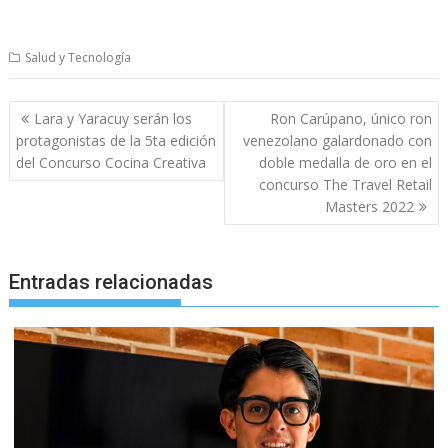
Salud y Tecnología
Navegación
Lara y Yaracuy serán los
Ron Carúpano, único ron
de
protagonistas de la 5ta edición
venezolano galardonado con
entradas
del Concurso Cocina Creativa
doble medalla de oro en el
concurso The Travel Retail
Masters 2022
Entradas relacionadas