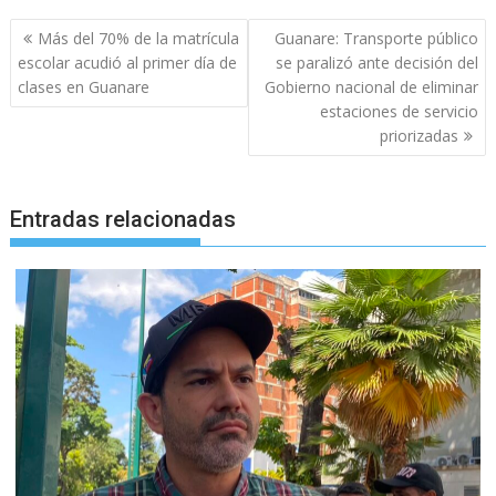
Navegación
Más del 70% de la matrícula
Guanare: Transporte público
de
escolar acudió al primer día de
se paralizó ante decisión del
entradas
clases en Guanare
Gobierno nacional de eliminar
estaciones de servicio
priorizadas
Entradas relacionadas