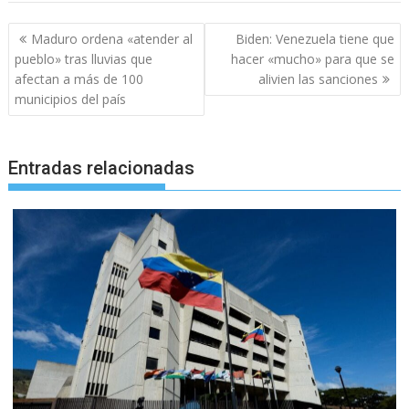
Navegación
Maduro ordena «atender al
Biden: Venezuela tiene que
de
pueblo» tras lluvias que
hacer «mucho» para que se
entradas
afectan a más de 100
alivien las sanciones
municipios del país
Entradas relacionadas