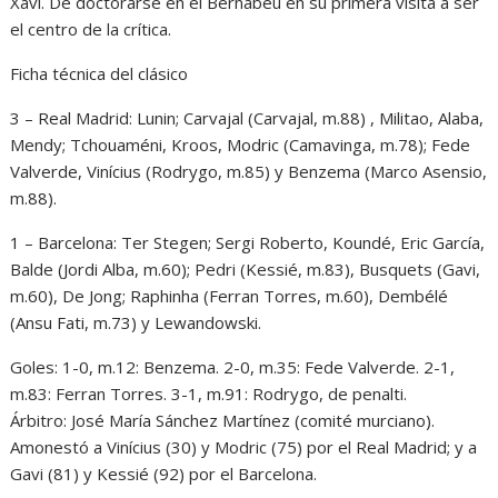
Xavi. De doctorarse en el Bernabéu en su primera visita a ser
el centro de la crítica.
Ficha técnica del clásico
3 – Real Madrid: Lunin; Carvajal (Carvajal, m.88) , Militao, Alaba,
Mendy; Tchouaméni, Kroos, Modric (Camavinga, m.78); Fede
Valverde, Vinícius (Rodrygo, m.85) y Benzema (Marco Asensio,
m.88).
1 – Barcelona: Ter Stegen; Sergi Roberto, Koundé, Eric García,
Balde (Jordi Alba, m.60); Pedri (Kessié, m.83), Busquets (Gavi,
m.60), De Jong; Raphinha (Ferran Torres, m.60), Dembélé
(Ansu Fati, m.73) y Lewandowski.
Goles: 1-0, m.12: Benzema. 2-0, m.35: Fede Valverde. 2-1,
m.83: Ferran Torres. 3-1, m.91: Rodrygo, de penalti.
Árbitro: José María Sánchez Martínez (comité murciano).
Amonestó a Vinícius (30) y Modric (75) por el Real Madrid; y a
Gavi (81) y Kessié (92) por el Barcelona.