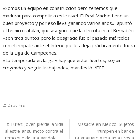
«Somos un equipo en construcción pero tenemos que
madurar para competir a este nivel. El Real Madrid tiene un
buen proyecto y por eso lleva ganando varios años», apuntó
el técnico catalán, que aseguró que la derrota en el Bernabéu
«son tres puntos pero la desgracia fue el pasado miércoles
con el empate ante el Inter» que les deja prácticamente fuera
de la Liga de Campeones.
«La temporada es larga y hay que estar fuertes, seguir
creyendo y seguir trabajando», manifestó. /EFE
Deportes
Navegación
Turén: Joven pierde la vida
Masacre en México: Sujetos
de
al estrellar su moto contra el
irrumpen en bar de
entradas
remolque de una gandola
Guanajuato y matan a tiros a