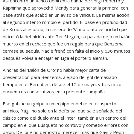
Así encontró un flanco débil en la banda de Sergi Roberto y
Raphinha que aprovechó Mendy para generar la primera, con
pase atrás que acabó en un aviso de Vinícius. La misma acción
al segundo intento rompió el partido. El pase en profundidad
de Kroos al espacio, la carrera de ‘Vini’ a tanta velocidad que
dificultó la definición ante Ter Stegen, su parada dejó un balón
muerto en el rechace que fue un regalo para que Benzema
cerrase su sequía. Nadie frenó con falta el inicio y 636 minutos
después volvía a encajar en Liga el portero alemán.
A horas del ‘Balón de Oro’ no había mejor carta de
presentación para Benzema, alejado del gol demasiado
tiempo en el Bernabéu, desde el 12 de mayo, y tras cinco
encuentros consecutivos en la presente campaña.
Ese gol fue un golpe a un equipo endeble en el aspecto
anímico, frágil no solo en la defensa, que sale señalada del
clásico como del duelo ante el Inter, también a un centro del
campo en el que Busquets no contuvo y cometió errores con
balón, De Jong no demostró merecer más que Gavi y Pedri