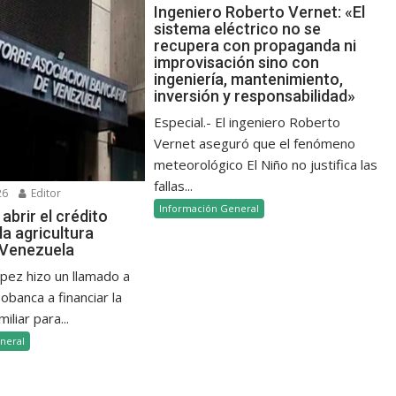
Ingeniero Roberto Vernet: «El
sistema eléctrico no se
recupera con propaganda ni
improvisación sino con
ingeniería, mantenimiento,
inversión y responsabilidad»
Especial.- El ingeniero Roberto
Vernet aseguró que el fenómeno
meteorológico El Niño no justifica las
fallas...
26
Editor
Información General
abrir el crédito
la agricultura
n Venezuela
ópez hizo un llamado a
banca a financiar la
iliar para...
neral