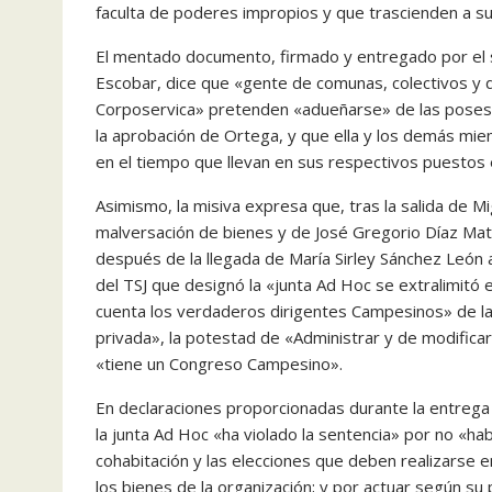
faculta de poderes impropios y que trascienden a su
El mentado documento, firmado y entregado por el s
Escobar, dice que «gente de comunas, colectivos y de
Corposervica» pretenden «adueñarse» de las posesi
la aprobación de Ortega, y que ella y los demás mi
en el tiempo que llevan en sus respectivos puestos e
Asimismo, la misiva expresa que, tras la salida de 
malversación de bienes y de José Gregorio Díaz Ma
después de la llegada de María Sirley Sánchez León 
del TSJ que designó la «junta Ad Hoc se extralimitó 
cuenta los verdaderos dirigentes Campesinos» de la
privada», la potestad de «Administrar y de modificar 
«tiene un Congreso Campesino».
En declaraciones proporcionadas durante la entrega
la junta Ad Hoc «ha violado la sentencia» por no «hab
cohabitación y las elecciones que deben realizarse
los bienes de la organización; y por actuar según su 