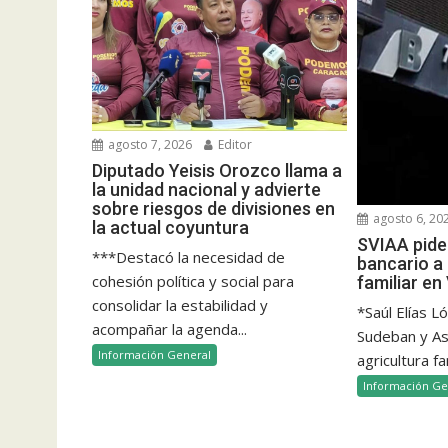
agosto 7, 2026
Editor
Diputado Yeisis Orozco llama a
la unidad nacional y advierte
sobre riesgos de divisiones en
agosto 6, 20
la actual coyuntura
SVIAA pide 
***Destacó la necesidad de
bancario a 
cohesión política y social para
familiar e
consolidar la estabilidad y
*Saúl Elías L
acompañar la agenda...
Sudeban y Aso
Información General
agricultura fam
Información Ge