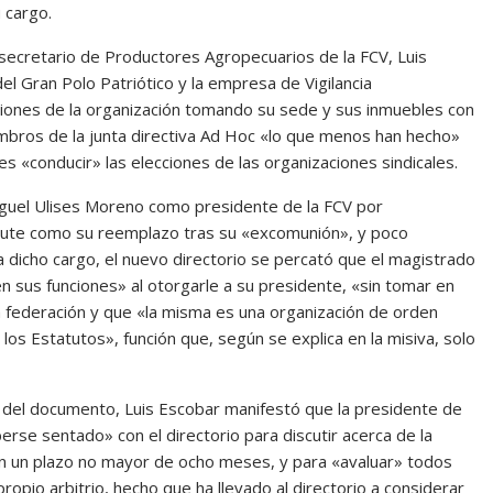
 cargo.
ecretario de Productores Agropecuarios de la FCV, Luis
l Gran Polo Patriótico y la empresa de Vigilancia
ones de la organización tomando su sede y sus inmuebles con
embros de la junta directiva Ad Hoc «lo que menos han hecho»
s «conducir» las elecciones de las organizaciones sindicales.
Miguel Ulises Moreno como presidente de la FCV por
tute como su reemplazo tras su «excomunión», y poco
a dicho cargo, el nuevo directorio se percató que el magistrado
en sus funciones» al otorgarle a su presidente, «sin tomar en
 federación y que «la misma es una organización de orden
los Estatutos», función que, según se explica en la misiva, solo
 del documento, Luis Escobar manifestó que la presidente de
erse sentado» con el directorio para discutir acerca de la
 en un plazo no mayor de ocho meses, y para «avaluar» todos
propio arbitrio, hecho que ha llevado al directorio a considerar