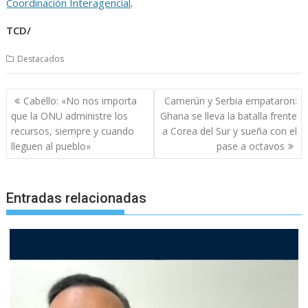
Coordinación Interagencial
.
TCD/
Destacados
Navegación
Cabello: «No nos importa
Camerún y Serbia empataron:
de
que la ONU administre los
Ghana se lleva la batalla frente
entradas
recursos, siempre y cuando
a Corea del Sur y sueña con el
lleguen al pueblo»
pase a octavos
Entradas relacionadas