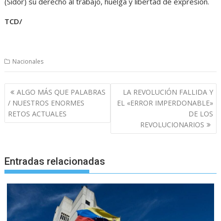
(Sidor) su derecho al trabajo, huelga y libertad de expresión.
TCD/
Nacionales
Navegación
ALGO MÁS QUE PALABRAS
LA REVOLUCIÓN FALLIDA Y
de
/ NUESTROS ENORMES
EL «ERROR IMPERDONABLE»
entradas
RETOS ACTUALES
DE LOS
REVOLUCIONARIOS
Entradas relacionadas