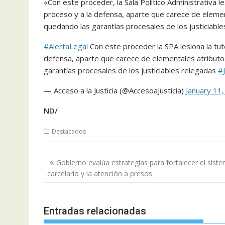
«Con este proceder, la Sala Político Administrativa les
proceso y a la defensa, aparte que carece de elemen
quedando las garantías procesales de los justiciable
#AlertaLegal
Con este proceder la SPA lesiona la tute
defensa, aparte que carece de elementales atributo
garantías procesales de los justiciables relegadas
#J
— Acceso a la Justicia (@AccesoaJusticia)
January 11
ND/
Destacados
Navegación
Gobierno evalúa estrategias para fortalecer el sist
de
carcelario y la atención a presos
entradas
Entradas relacionadas