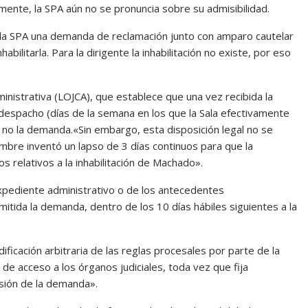
camente, la SPA aún no se pronuncia sobre su admisibilidad.
la SPA una demanda de reclamación junto con amparo cautelar
bilitarla. Para la dirigente la inhabilitación no existe, por eso
dministrativa (LOJCA), que establece que una vez recibida la
de despacho (días de la semana en los que la Sala efectivamente
o no la demanda.«Sin embargo, esta disposición legal no se
embre inventó un lapso de 3 días continuos para que la
s relativos a la inhabilitación de Machado».
l expediente administrativo o de los antecedentes
itida la demanda, dentro de los 10 días hábiles siguientes a la
ificación arbitraria de las reglas procesales por parte de la
 de acceso a los órganos judiciales, toda vez que fija
isión de la demanda».