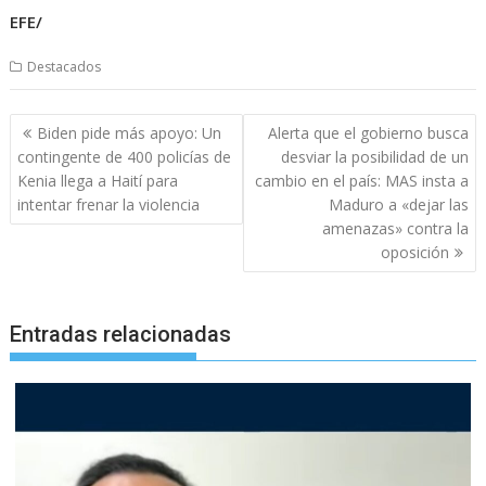
EFE/
Destacados
Navegación
Biden pide más apoyo: Un
Alerta que el gobierno busca
de
contingente de 400 policías de
desviar la posibilidad de un
entradas
Kenia llega a Haití para
cambio en el país: MAS insta a
intentar frenar la violencia
Maduro a «dejar las
amenazas» contra la
oposición
Entradas relacionadas