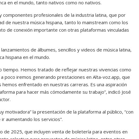
nca en el mundo, tanto nativos como no nativos.
y componentes profesionales de la industria latina, que por
idad de nuestra música hispana, tanto lo mainstream como los
to de conexión importante con otras plataformas vinculadas
, lanzamientos de álbumes, sencillos y videos de música latina,
ca hispana en el mundo.
o tiempo. Hemos tratado de reflejar nuestras vivencias como
o a poco iremos generando prestaciones en Alta-voz.app, que
 hemos enfrentado en nuestras carreras. Es una aspiración
ataforma para hacer más cómodamente su trabajo”, indicó José
ctor.
muy motivadora” la presentación de la plataforma al público, “con
e ir aumentando los servicios”.
go de 2025, que incluyen venta de boletería para eventos en
iento colectivo para proyectos de música latina, entre otras