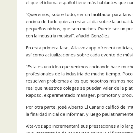
el que el idioma español tiene más hablantes que nu
“Queremos, sobre todo, ser un facilitador para fans 
encima de todo quieran estar al día sobre la actual
pequeños nichos, que son muchos. Puede ser un pun
con la industria musical”, añadió González.
En esta primera fase, Alta-voz.app ofrecerá noticias
así como actualizaciones sobre cada evento de músi
“Esta es una idea que venimos cocinando hace much
profesionales de la industria de mucho tiempo. Poc
resuelvan problemas a los que nosotros mismos nos
real que nuestros colegas se puedan valer de la pl
Raposo, experimentado manager, promotor y produ
Por otra parte, José Alberto El Canario calificó de “
la finalidad inicial de informar, y luego paulatinament
Alta-voz.app incrementará sus prestaciones a lo lar
vivo, transmisión de conciertos online y el financiam