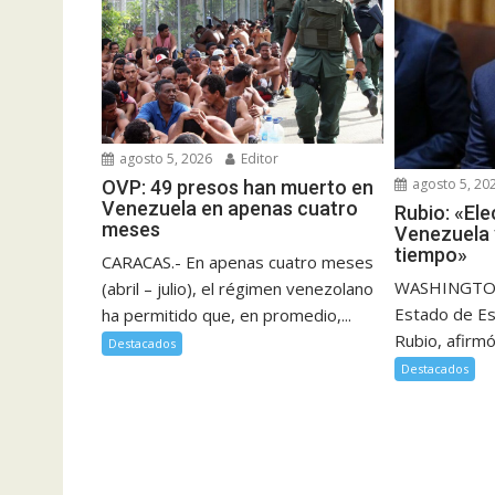
agosto 5, 2026
Editor
agosto 5, 20
OVP: 49 presos han muerto en
Venezuela en apenas cuatro
Rubio: «El
meses
Venezuela 
tiempo»
CARACAS.- En apenas cuatro meses
WASHINGTON.
(abril – julio), el régimen venezolano
Estado de E
ha permitido que, en promedio,...
Rubio, afirmó
Destacados
Destacados