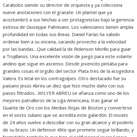
Carabobo siendo su director de orquesta y ya colecciona
nueve anotaciones con el granate. Un plantel que ya
acostumbró a sus hinchas a ser protagonistas bajo la gerencia
exitosa de Giuseppe Palmisano. Los valencianos tienen amplia
profundidad en todas sus líneas. Daniel Farías ha sabido
ordenar bien a su oncena, sacando provecho a la velocidad
por las bandas…Que calidad la de Ridenson Morillo para guiar
a Trujillanos. Una excelente visión de juego para este volante
andino que sigue en ascenso. Desde jovencito pintaba para
grandes cosas el orgullo del sector Plata tres de la acogedora
Valera. Es letal en los contragolpes. Otro destacado fue su
paisano Jesús Abreu un diez que hizo mucho daño con sus
pases filtrados…WILYER ABREU se afianza como uno de los
mejores patrulleros de la Liga Americana, tras ganar el
Guante de Oro con los Medias Rojas de Boston y convertirse
en el sexto zuliano que se acredita este galardón. El novato
de 24 años vuelve a descollar con su gran alcance y el poderío
de su brazo. Un defensor élite que promete seguir brillando, y
formidable también lo que hizo el polifuncional Javier Sanoja,