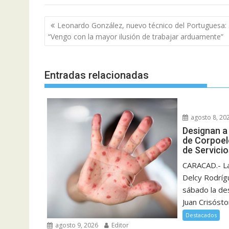
Navegación
Leonardo González, nuevo técnico del Portuguesa:
de
“Vengo con la mayor ilusión de trabajar arduamente”
entradas
Entradas relacionadas
agosto 8, 20
Designan a
de Corpoel
de Servicio
CARACAD.- La
Delcy Rodríg
sábado la des
Juan Crisóst
Destacados
agosto 9, 2026
Editor