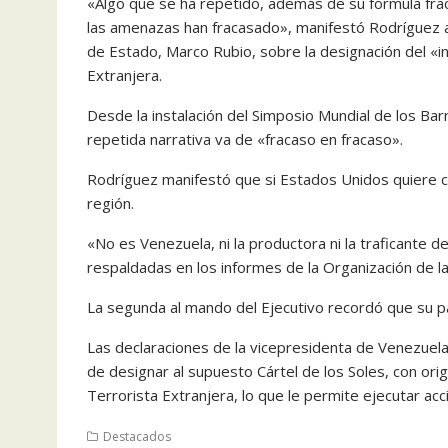
«Algo que se ha repetido, además de su fórmula frac
las amenazas han fracasado», manifestó Rodríguez al
de Estado, Marco Rubio, sobre la designación del «i
Extranjera.
Desde la instalación del Simposio Mundial de los Barr
repetida narrativa va de «fracaso en fracaso».
Rodríguez manifestó que si Estados Unidos quiere com
región.
«No es Venezuela, ni la productora ni la traficante 
respaldadas en los informes de la Organización de l
La segunda al mando del Ejecutivo recordó que su p
Las declaraciones de la vicepresidenta de Venezuel
de designar al supuesto Cártel de los Soles, con or
Terrorista Extranjera, lo que le permite ejecutar acc
Destacados