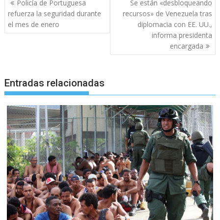
Navegación
Policía de Portuguesa
Se están «desbloqueando
de
refuerza la seguridad durante
recursos» de Venezuela tras
entradas
el mes de enero
diplomacia con EE. UU.,
informa presidenta
encargada
Entradas relacionadas