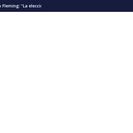
es”
n presidencial debería pautarse para diciembre de 2028”
Cáncer de pulmón en Venezuela: la dete