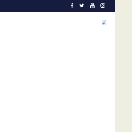
cción temprana es la gran aliada para salvar vidas
Admisión de culpa