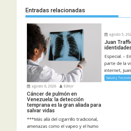
Entradas relacionadas
agosto 5, 20
Juan Traffi
identidades
Especial. – 
parte de la v
internet, Juan
Salud y Tecnolo
agosto 6, 2026
Editor
Cáncer de pulmón en
Venezuela: la detección
temprana es la gran aliada para
salvar vidas
***Más allá del cigarrillo tradicional,
amenazas como el vapeo y el humo