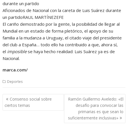
Aficionados de Nacional con la careta de Luis Suárez durante
un partido
RAUL MARTÍNEZ
EFE
El cariño demostrado por la gente, la posibilidad de llegar al
Mundial en un estado de forma pletórico, el apoyo de su
familia a la mudanza a Uruguay, el citado viaje del presidente
del club a España… todo ello ha contribuido a que, ahora sí,
el
imposible
se haya hecho realidad: Luis Suárez ya es de
Nacional.
marca.com/
Deportes
Navegación
Consenso social sobre
Ramón Guillermo Aveledo: «El
de
ciertos temas
desafío para convocar las
entradas
primarias es que sean lo
suficientemente inclusivas»