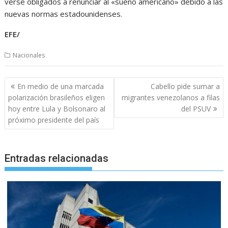
verse obligados a renunciar al «sueño americano» debido a las
nuevas normas estadounidenses.
EFE/
Nacionales
Navegación
En medio de una marcada
Cabello pide sumar a
de
polarización brasileños eligen
migrantes venezolanos a filas
entradas
hoy entre Lula y Bolsonaro al
del PSUV
próximo presidente del país
Entradas relacionadas