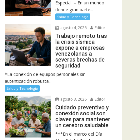
Especial. – En un mundo
donde gran parte...
Salud y Tecnología
agosto 4, 2026
Editor
Trabajo remoto tras
la crisis sísmica
expone a empresas
venezolanas a
severas brechas de
seguridad
*La conexión de equipos personales sin
autenticación robusta...
Salud y Tecnología
agosto 3, 2026
Editor
Cuidado preventivo y
conexión social son
claves para mantener
un cerebro saludable
***En el marco del Día