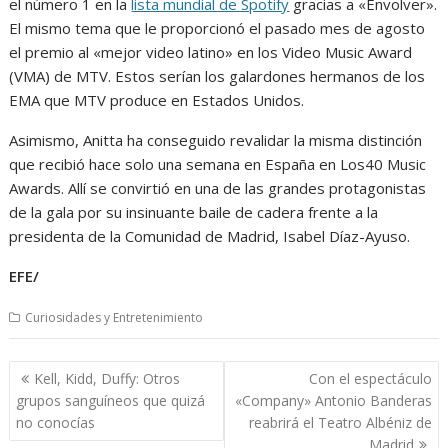
el número 1 en la
lista mundial de Spotify
gracias a «Envolver».
El mismo tema que le proporcionó el pasado mes de agosto
el premio al «mejor video latino» en los Video Music Award
(VMA) de MTV. Estos serían los galardones hermanos de los
EMA que MTV produce en Estados Unidos.
Asimismo, Anitta ha conseguido revalidar la misma distinción
que recibió hace solo una semana en España en Los40 Music
Awards. Allí se convirtió en una de las grandes protagonistas
de la gala por su insinuante baile de cadera frente a la
presidenta de la Comunidad de Madrid, Isabel Díaz-Ayuso.
EFE/
Curiosidades y Entretenimiento
Navegación
Kell, Kidd, Duffy: Otros
Con el espectáculo
de
grupos sanguíneos que quizá
«Company» Antonio Banderas
entradas
no conocías
reabrirá el Teatro Albéniz de
Madrid