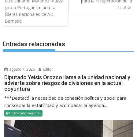
de
Luis Eduardo Martínez realiza
para la recuperación de la
entradas
gira a Portuguesa junto a
ULA
líderes nacionales de AD-
Bernabé
Entradas relacionadas
agosto 7, 2026
Editor
Diputado Yeisis Orozco llama a la unidad nacional y
advierte sobre riesgos de divisiones en la actual
coyuntura
***Destacó la necesidad de cohesión política y social para
consolidar la estabilidad y acompañar la agenda...
Información General