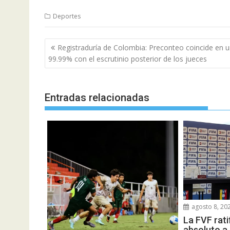
Deportes
Navegación
Registraduría de Colombia: Preconteo coincide en 
de
99.99% con el escrutinio posterior de los jueces
entradas
Entradas relacionadas
agosto 8, 20
La FVF rati
absoluto a 