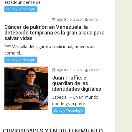
estadounidense de...
Salud y Tecnología
agosto 6, 2026
Editor
Cáncer de pulmón en Venezuela: la
detección temprana es la gran aliada para
salvar vidas
***Más allá del cigarrillo tradicional, amenazas
como el...
Salud y Tecnología
agosto 5, 2026
Editor
Juan Traffic: el
guardián de las
identidades digitales
Especial. – En un mundo
donde gran parte...
Salud y Tecnología
CURIOSIDADES Y ENTRETENIMIENTO