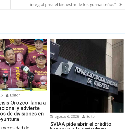
integral para el bienestar de los guanariteños”
26
Editor
eisis Orozco llama a
acional y advierte
os de divisiones en
agosto 6, 2026
Editor
coyuntura
SVIAA pide abrir el crédito
a necesidad de