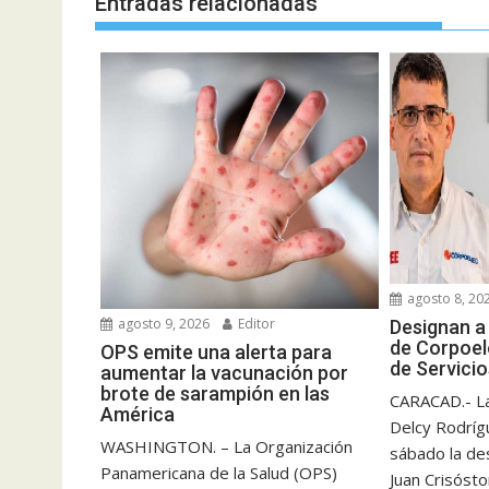
Entradas relacionadas
agosto 8, 20
agosto 9, 2026
Editor
Designan a
de Corpoel
OPS emite una alerta para
de Servicio
aumentar la vacunación por
brote de sarampión en las
CARACAD.- La
América
Delcy Rodríg
WASHINGTON. – La Organización
sábado la des
Panamericana de la Salud (OPS)
Juan Crisóst