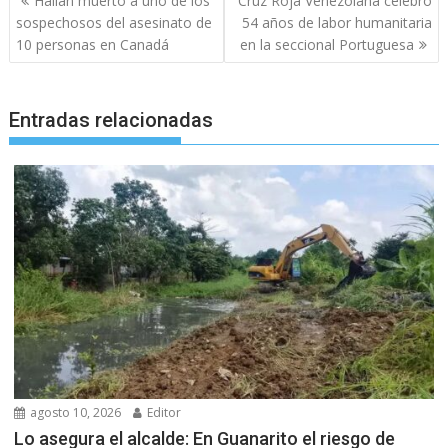
Hallan muerto a uno de los
Cruz Roja Venezolana celebró
de
sospechosos del asesinato de
54 años de labor humanitaria
entradas
10 personas en Canadá
en la seccional Portuguesa
Entradas relacionadas
agosto 10, 2026
Editor
Lo asegura el alcalde: En Guanarito el riesgo de