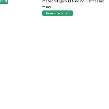
meteorológico El Niño no justifica las
neral
fallas...
Información General