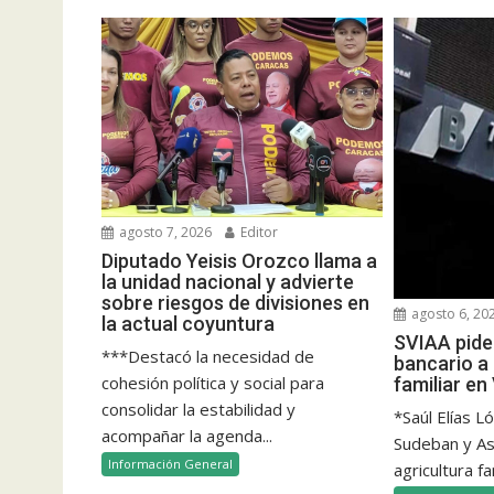
agosto 7, 2026
Editor
Diputado Yeisis Orozco llama a
la unidad nacional y advierte
sobre riesgos de divisiones en
agosto 6, 20
la actual coyuntura
SVIAA pide 
***Destacó la necesidad de
bancario a 
cohesión política y social para
familiar e
consolidar la estabilidad y
*Saúl Elías L
acompañar la agenda...
Sudeban y Aso
Información General
agricultura fam