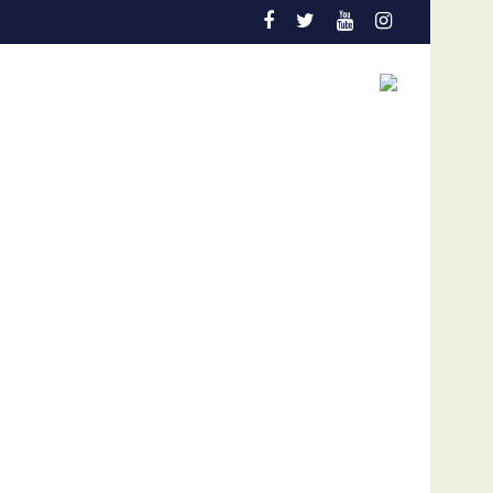
 la actual coyuntura
nes de dólares por afectaciones a la salud mental de los niños
Vozinha genera furor en su presentación en el